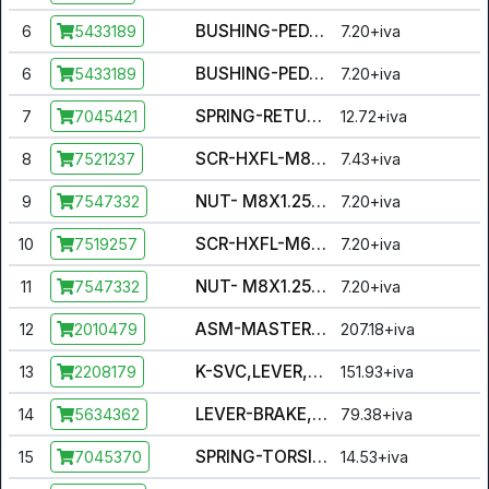
BUSHING-PEDAL PIVOT
6
7.20+iva
5433189
BUSHING-PEDAL PIVOT
6
7.20+iva
5433189
SPRING-RETURN
7
12.72+iva
7045421
SCR-HXFL-M8X1.25X70 8.8 ZOD
8
7.43+iva
7521237
NUT- M8X1.25, FLG, NYLOC-OLIVE D
9
7.20+iva
7547332
SCR-HXFL-M6X1.0X45 8.8 ZOD
10
7.20+iva
7519257
NUT- M8X1.25, FLG, NYLOC-OLIVE D
11
7.20+iva
7547332
ASM-MASTER CYL,HBMC,13.5MM,YKG [INCL. 12-21]
12
207.18+iva
2010479
K-SVC,LEVER,PARK LATCH ASM [INCL. 14-17]
13
151.93+iva
2208179
LEVER-BRAKE,ALUM 6061 T6
14
79.38+iva
5634362
SPRING-TORSION,PARK LOCK,HBMC
15
14.53+iva
7045370