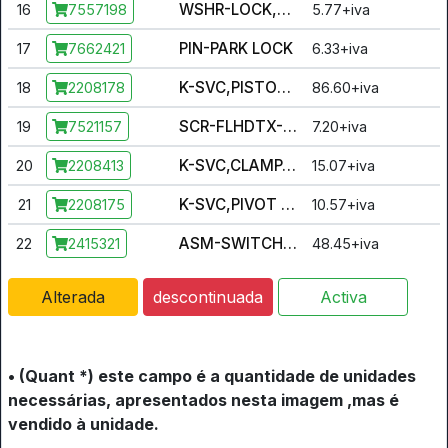
WSHR-LOCK,6T,11.2X4.6X.254,ZY
16
5.77+iva
7557198
PIN-PARK LOCK
17
6.33+iva
7662421
K-SVC,PISTON,RES BODY ASM [INCL. BODY, PISTON, SEALS, SPRING]
18
86.60+iva
2208178
SCR-FLHDTX-#10X24X.450 8.8 SPC
19
7.20+iva
7521157
K-SVC,CLAMP,SCREWS
20
15.07+iva
2208413
K-SVC,PIVOT PIN,SNAP RING
21
10.57+iva
2208175
ASM-SWITCH,STOP LIGHT
22
48.45+iva
2415321
Alterada
descontinuada
Activa
• (Quant *) este campo é a quantidade de unidades
necessárias, apresentados nesta imagem ,mas é
vendido à unidade.