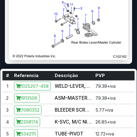
#
Referencia
Descrição
PVP
WELD-LEVER,BRAKE LEVER.BLK
1
79.38+iva
1025207-458
ASM-MASTER CYL,DIRMC,5/8 [INCL. 2-4]
2
79.38+iva
1913506
BLEEDER SCREW, 4WD
3
5.77+iva
7080352
K-SVC, M/C NIPPLE & GROMMET
4
26.85+iva
2208174
TUBE-PIVOT
5
12.72+iva
5342111