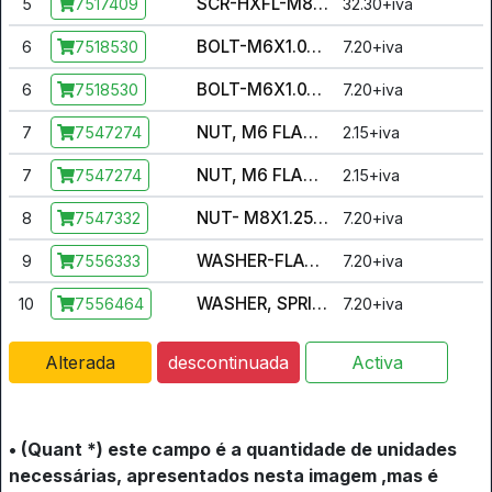
SCR-HXFL-M8X1.25X110 10.9 ZPC
5
32.30+iva
7517409
BOLT-M6X1.0X30,HXHD,FLG,BLK
6
7.20+iva
7518530
BOLT-M6X1.0X30,HXHD,FLG,BLK
6
7.20+iva
7518530
NUT, M6 FLANGE, NYLOC
7
2.15+iva
7547274
NUT, M6 FLANGE, NYLOC
7
2.15+iva
7547274
NUT- M8X1.25, FLG, NYLOC-OLIVE D
8
7.20+iva
7547332
WASHER-FLAT, .531X1.063X.095-Y
9
7.20+iva
7556333
WASHER, SPRING
10
7.20+iva
7556464
Alterada
descontinuada
Activa
• (Quant *) este campo é a quantidade de unidades
necessárias, apresentados nesta imagem ,mas é