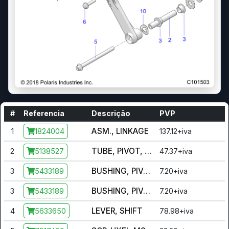
#
Referencia
Descrição
PVP
ASM., LINKAGE
1
137.12+iva
1824004
TUBE, PIVOT, SHIFTER
2
47.37+iva
5138527
BUSHING, PIVOT, PEDAL
3
7.20+iva
5433189
BUSHING, PIVOT, PEDAL
3
7.20+iva
5433189
LEVER, SHIFT
4
78.98+iva
5633650