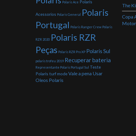
Polaris
Polaris
Polaris Ace
The Ki
Polaris
Acessorios
Polaris General
Copa A
Portugal
Motome
Polaris Ranger Crew
Polaris
Polaris RZR
RZR 2020
Peças
Polaris Sul
Polaris RZR Pro XP
Recuperar bateria
polaris trofeu 2019
Teste
Representante Polaris Portugal Sul
Vale a pena Usar
Polaris
turf mode
Oleos Polaris