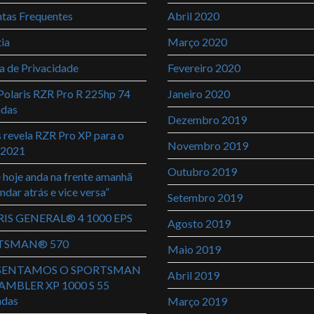
tas Frequentes
Abril 2020
ia
Março 2020
ca de Privacidade
Fevereiro 2020
olaris RZR Pro R 225hp 74
Janeiro 2020
adas
Dezembro 2019
s revela RZR Pro XP para o
Novembro 2019
 2021
Outubro 2019
 hoje anda na frente amanhã
ndar atrás e vice versa”
Setembro 2019
IS GENERAL® 4 1000 EPS
Agosto 2019
TSMAN® 570
Maio 2019
SENTAMOS O SPORTSMAN
Abril 2019
AMBLER XP 1000 S 55
adas
Março 2019