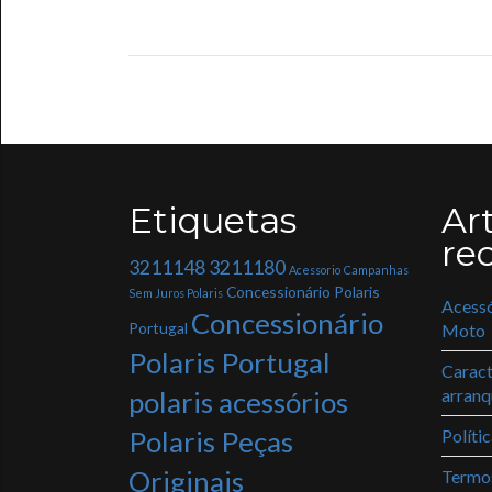
Etiquetas
Ar
re
3211148
3211180
Acessorio
Campanhas
Concessionário Polaris
Sem Juros Polaris
Acessó
Concessionário
Portugal
Moto
Polaris Portugal
Caract
polaris acessórios
arranq
Polaris Peças
Políti
Originais
Termo