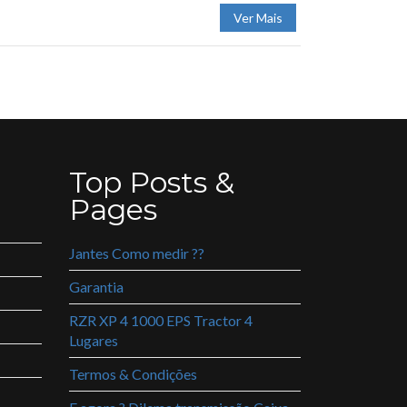
Ver Mais
Top Posts &
Pages
Jantes Como medir ??
Garantia
RZR XP 4 1000 EPS Tractor 4
Lugares
Termos & Condições