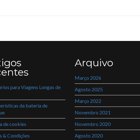
tigos
Arquivo
centes
Março 2026
rios para Viagens Longas de
Agosto 2025
Março 2022
erísticas da bateria de
ue
Novembro 2021
ca de cookies
Novembro 2020
s & Condições
Agosto 2020