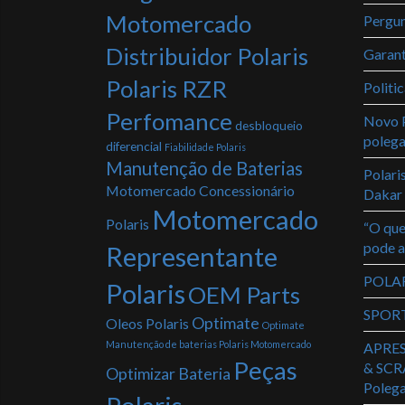
Motomercado
Pergun
Distribuidor Polaris
Garant
Polaris RZR
Politi
Perfomance
Novo P
desbloqueio
poleg
diferencial
Fiabilidade Polaris
Manutenção de Baterias
Polari
Motomercado Concessionário
Dakar
Motomercado
Polaris
“O que
pode a
Representante
POLAR
Polaris
OEM Parts
SPOR
Optimate
Oleos Polaris
Optimate
Manutenção de baterias Polaris Motomercado
APRE
Peças
& SCR
Optimizar Bateria
Poleg