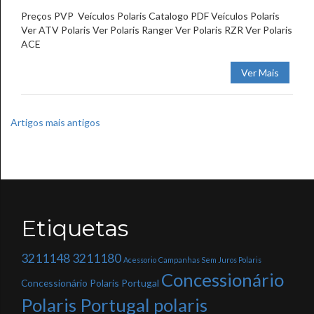
Preços PVP Veículos Polaris Catalogo PDF Veículos Polaris
Ver ATV Polaris Ver Polaris Ranger Ver Polaris RZR Ver Polaris
ACE
Ver Mais
Navegação
Artigos mais antigos
de
artigos
Etiquetas
3211148
3211180
Acessorio
Campanhas Sem Juros Polaris
Concessionário
Concessionário Polaris Portugal
Polaris Portugal polaris