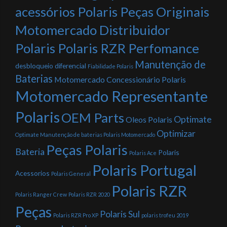
acessórios Polaris Peças Originais
Motomercado Distribuidor
Polaris Polaris RZR Perfomance
Manutenção de
desbloqueio diferencial
Fiabilidade Polaris
Baterias
Motomercado Concessionário Polaris
Motomercado Representante
Polaris
OEM Parts
Optimate
Oleos Polaris
Optimizar
Optimate Manutenção de baterias Polaris Motomercado
Peças Polaris
Bateria
Polaris
Polaris Ace
Polaris Portugal
Acessorios
Polaris General
Polaris RZR
Polaris Ranger Crew
Polaris RZR 2020
Peças
Polaris Sul
Polaris RZR Pro XP
polaris trofeu 2019